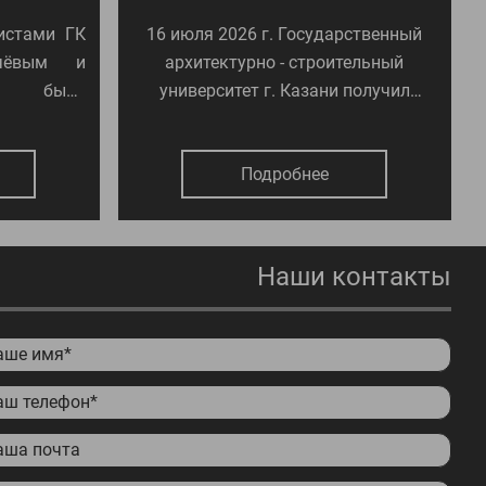
истами ГК
16 июля 2026 г. Государственный
чёвым и
архитектурно - строительный
ым была
университет г. Казани получил
рудования
передвижную дорожную
трела ТП»
лабораторию "ТРАССА-2" на базе
Подробнее
автомобиля Газель Некст.
Наши контакты