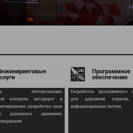
Инжиниринговые
Программное
услуги
обеспечение
тика, паспортизация,
Разработка программного о
ный контроль автодорог и
для дорожной отрасли, 
оектирование, разработка схем
информационных систем.
ции дорожного движения,
следования