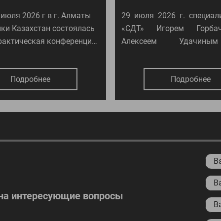
 июля 2026 г в г. Алматы
29 июля 2026 г. специал
ки Казахстан состоялась
«СДТ» Игорем Горба
рактическая конференция
Алексеем Удачин
ние, проблемы и развитие
проведена отгрузка обо
льных дорог Казахстана".
для разметки дорог «С
Подробнее
Подробнее
Заказчику в г Дербенте.
 на интереcующие вопросы