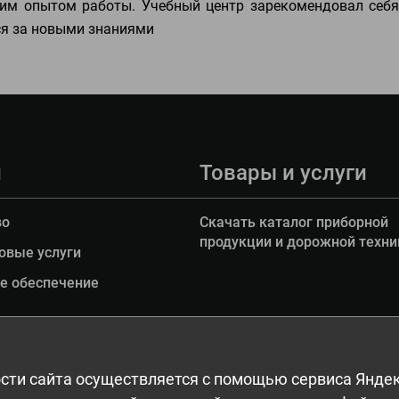
им опытом работы. Учебный центр зарекомендовал себя
ся за новыми знаниями
и
Товары и услуги
во
Скачать каталог приборной
продукции и дорожной техни
овые услуги
е обеспечение
сти сайта осуществляется с помощью сервиса Яндек
а, в том числе дизайн. Запрещается копирование, распространение (в т