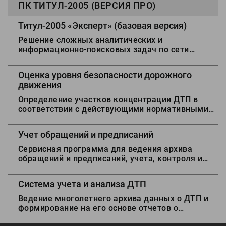
ПК ТИТУЛ-2005 (ВЕРСИЯ ПРО)
Титул-2005 «Эксперт» (базовая версия)
Решение сложных аналитических и
информационно-поисковых задач по сети
автомобильных дорог и дорожных объектов. /
БД «Титул-2005»/
Оценка уровня безопасности дорожного
движения
Определение участков концентрации ДТП в
соответствии с действующими нормативными
требованиями, формирование годовой
отчетности о состоянии аварийности на сети
Учет обращений и предписаний
дорог.
Сервисная программа для ведения архива
обращений и предписаний, учета, контроля и
анализа исполнения запланированных
мероприятий, получение статистической
Система учета и анализа ДТП
отчетности.
Ведение многолетнего архива данных о ДТП и
формирование на его основе отчетов о
состоянии аварийности на сети