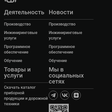
безопасной организации движения для всех её
участников.
Мониторинг проводится в целях определения
параметров дорожного движения и
Деятельность
Новости
формирования комплекса мероприятий,
направленных на обеспечение эффективной и
Разработка и корректировка проектов ОДД
Производство
Производство
безопасной организации движения для всех её
участников.
Разработка проектов организации дорожного
Инжиниринговые
Инжиниринговые
движения
услуги
услуги
Программное
Программное
обеспечение
обеспечение
Обучение
Обучение
Товары и
Мы в
услуги
социальных
сетях
Скачать каталог
приборной
продукции и дорожной
техники