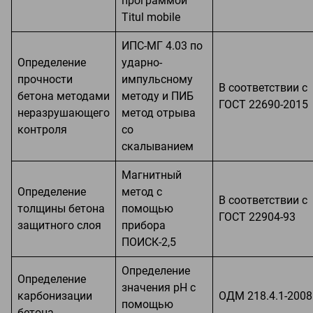
программой
Titul mobile
ИПС-МГ 4.03 по
Определение
ударно-
прочности
импульсному
В соответствии с
бетона методами
методу и ПИБ
ГОСТ 22690-2015
неразрушающего
метод отрыва
контроля
со
скалыванием
Магнитный
Определение
метод с
В соответствии с
толщины бетона
помощью
ГОСТ 22904-93
защитного слоя
прибора
ПОИСК-2,5
Определение
Определение
значения рН с
карбонизации
ОДМ 218.4.1-2008
помощью
бетона