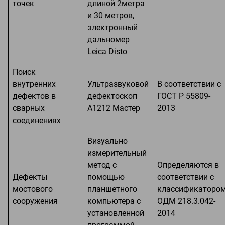
точек
длиной 2метра
и 30 метров,
электронный
дальномер
Leiсa Disto
Поиск
внутренних
Ультразвуковой
В соответствии с
дефектов в
дефектоскоп
ГОСТ Р 55809-
сварных
А1212 Мастер
2013
соединениях
Визуально
измерительный
метод с
Определяются в
Дефекты
помощью
соответствии с
мостового
планшетного
классификаторо
сооружения
компьютера с
ОДМ 218.3.042-
установленной
2014