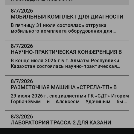
8/7/2026
МОБИЛЬНЫЙ КОМПЛЕКТ ДЛЯ ДИАГНОСТИ
ДОРОГ В СТАВРОПОЛЬ
В пятницу 31 июля состоялась отгрузка
мобильного комплекта оборудования для
диагностики автомобильных дорог в г.
Ставрополь.
8/7/2026
НАУЧНО-ПРАКТИЧЕСКАЯ КОНФЕРЕНЦИЯ В
АЛМАТЫ
В конце июля 2026 г в г. Алматы Республики
Казахстан состоялась научно-практическая
конференция "Состояние, проблемы и развитие
автомобильных дорог Казахстана".
8/7/2026
РАЗМЕТОЧНАЯ МАШИНА
«
СТРЕЛА-ТП
»
В
ДЕРБЕНТ
29 июля 2026 г. специалистами ГК «СДТ» Игорем
Горбачёвым и Алексеем Удачиным была
проведена отгрузка оборудования для разметки
дорог «Стрела ТП» Заказчику в г Дербенте.
8/3/2026
ЛАБОРАТОРИЯ ТРАССА-2 ДЛЯ КАЗАНИ
16 июля 2026 г. Государственный архитектурно -