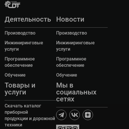
строительный университет г. Казани получил
передвижную дорожную лабораторию
"ТРАССА-2" на базе автомобиля Газель Некст.
Деятельность
Новости
Производство
Производство
Инжиниринговые
Инжиниринговые
услуги
услуги
Программное
Программное
обеспечение
обеспечение
Обучение
Обучение
Товары и
Мы в
услуги
социальных
сетях
Скачать каталог
приборной
продукции и дорожной
техники