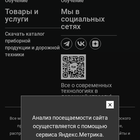
Обучение
Обучение
Товары и
Мы в
услуги
социальных
сетях
Скачать каталог
приборной
продукции и дорожной
техники
Все о современных
технологиях в
дорожной отрасли!
×
Анализ посещаемости сайта
Все материалы данного сайта являются объектами авторского
осуществляется с помощью
права, в том числе дизайн. Запрещается копирование,
распространение (в том числе копирования на другие сайты и
сервиса Яндекс.Метрика.