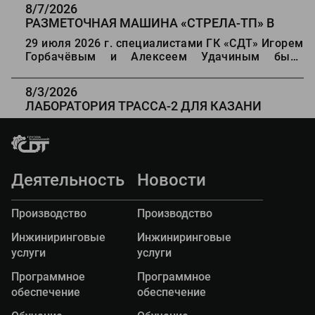
автомобильных дорог Казахстана".
8/7/2026
РАЗМЕТОЧНАЯ МАШИНА
«
СТРЕЛА-ТП
»
В
ДЕРБЕНТ
29 июля 2026 г. специалистами ГК «СДТ» Игорем
Горбачёвым и Алексеем Удачиным была
проведена отгрузка оборудования для разметки
дорог «Стрела ТП» Заказчику в г Дербенте.
8/3/2026
ЛАБОРАТОРИЯ ТРАССА-2 ДЛЯ КАЗАНИ
16 июля 2026 г. Государственный архитектурно -
строительный университет г. Казани получил
передвижную дорожную лабораторию
"ТРАССА-2" на базе автомобиля Газель Некст.
Деятельность
Новости
Производство
Производство
Инжиниринговые
Инжиниринговые
услуги
услуги
Программное
Программное
обеспечение
обеспечение