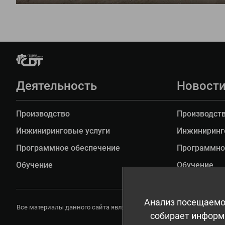
Деятельность
Новост
Производство
Производст
Инжиниринговые услуги
Инжиниринг
Программное обеспечение
Программно
Обучение
Обучение
Анализ посещаемо
Все материалы данного сайта являются объектами авторского прав
собирает информа
любое иное использо