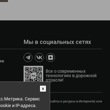
Мы в социальных сетях
ки
Все о современных
технологиях в дорожной
отрасли!
×
с.Метрика. Сервис
ом числе копирования на другие сайты и ресурсы в Интернете) или
okie и IP-адреса.
сия правообладателя.