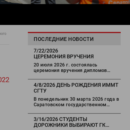
вого
ПОСЛЕДНИЕ НОВОСТИ
7/22/2026
ЦЕРЕМОНИЯ ВРУЧЕНИЯ
ДИПЛОМОВ ВЫПУСКНИКАМ
20 июля 2026 г. состоялась
ИММТ СГТУ
церемония вручения дипломов
выпускникам Института
022
машиностроения,
4/8/2026
ДЕНЬ РОЖДЕНИЯ ИММТ
материаловедения и транспорта
СГТУ
СГТУ имени Гагарина Ю.А
В понедельник 30 марта 2026 года в
Саратовском государственном
техническом университете имени
Гагарина Ю.А. прошло
3/16/2026
СТУДЕНТЫ
торжественное мероприятие,
ДОРОЖНИКИ ВЫБИРАЮТ ГК
посвященное 80-летию со дня