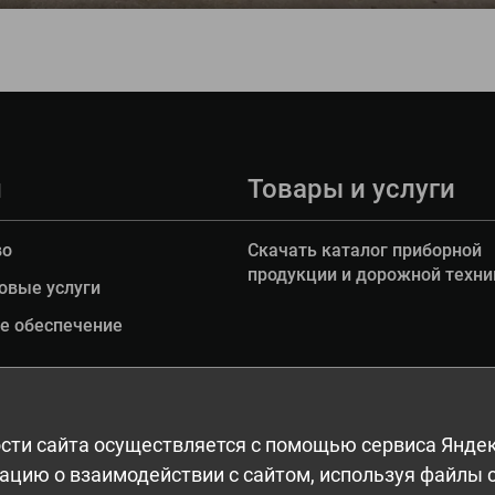
и
Товары и услуги
во
Скачать каталог приборной
продукции и дорожной техни
овые услуги
е обеспечение
сти сайта осуществляется с помощью сервиса Яндек
а, в том числе дизайн. Запрещается копирование, распространение (в т
цию о взаимодействии с сайтом, используя файлы co
вание информации и объектов без предварительного письменного согла