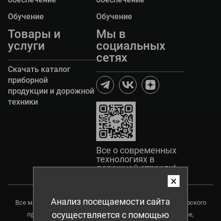
Обучение
Обучение
Товары и
Мы в
услуги
социальных
сетях
Скачать каталог
приборной
продукции и дорожной
техники
Все о современных
технологиях в
дорожной отрасли!
×
Анализ посещаемости сайта
Все материалы данного сайта являются объектами авторского
осуществляется с помощью
права, в том числе дизайн. Запрещается копирование,