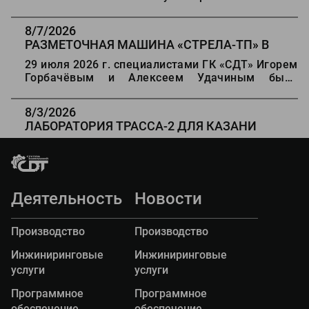
конференция "Состояние, проблемы и развитие
автомобильных дорог Казахстана".
8/7/2026
РАЗМЕТОЧНАЯ МАШИНА
«
СТРЕЛА-ТП
»
В
ДЕРБЕНТ
29 июля 2026 г. специалистами ГК «СДТ» Игорем
Горбачёвым и Алексеем Удачиным была
проведена отгрузка оборудования для разметки
дорог «Стрела ТП» Заказчику в г Дербенте.
8/3/2026
ЛАБОРАТОРИЯ ТРАССА-2 ДЛЯ КАЗАНИ
16 июля 2026 г. Государственный архитектурно -
строительный университет г. Казани получил
передвижную дорожную лабораторию
"ТРАССА-2" на базе автомобиля Газель Некст.
Деятельность
Новости
Производство
Производство
Инжиниринговые
Инжиниринговые
услуги
услуги
Программное
Программное
обеспечение
обеспечение