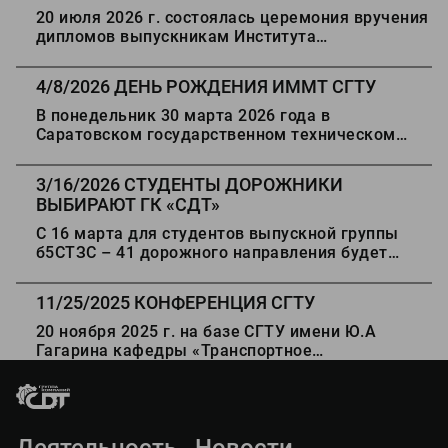
ВЫПУСКНИКАМ ИММТ СГТУ
20 июля 2026 г. состоялась церемония вручения
дипломов выпускникам Института
машиностроения, материаловедения и
транспорта СГТУ имени Гагарина Ю.А
4/8/2026
ДЕНЬ РОЖДЕНИЯ ИММТ СГТУ
В понедельник 30 марта 2026 года в
Саратовском государственном техническом
университете имени Гагарина Ю.А. прошло
торжественное мероприятие, посвященное 80-
3/16/2026
СТУДЕНТЫ ДОРОЖНИКИ
летию со дня основания Института
ВЫБИРАЮТ ГК «СДТ»
машиностроения, материаловедения и
транспорта, а также 90-летию с момента
С 16 марта для студентов выпускной группы
создания кафедры «Строительные и дорожные
б5СТЗС – 41 дорожного направления будет
машины» (ныне «Инженерная геометрия и
организована практическая подготовка в
основы САПР»).
подразделениях группы компаний
11/25/2025
КОНФЕРЕНЦИЯ СГТУ
«Современные дорожные технологии».
20 ноября 2025 г. на базе СГТУ имени Ю.А
Гагарина кафедры «Транспортное
строительство» состоялась XI Международная
научно-практическая конференция
«ПОВЫШЕНИЕ НАДЕЖНОСТИ И БЕЗОПАСНОСТИ
ТРАНСПОРТНЫХ СООРУЖЕНИЙ И
Деятельность
Новости
КОММУНИКАЦИЙ».