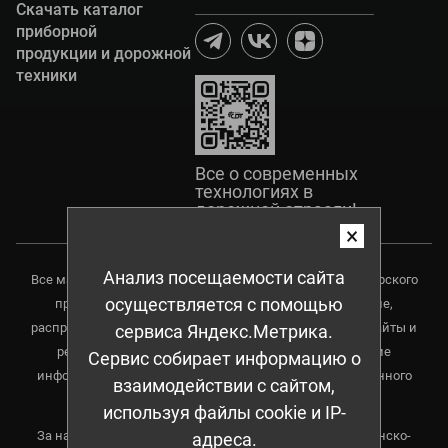
Скачать каталог
приборной
продукции и дорожной
техники
Все о современных
технологиях в
дорожной отрасли!
×
Анализ посещаемости сайта
Все материалы данного сайта являются объектами авторского
осуществляется с помощью
права, в том числе дизайн. Запрещается копирование,
распространение (в том числе копирования на другие сайты и
сервиса Яндекс.Метрика.
ресурсы в Интернете) или любое иное использование
Сервис собирает информацию о
информации и объектов без предварительного письменного
взаимодействии с сайтом,
согласия правообладателя.
используя файлы cookie и IP-
За нарушение авторского права предусмотрена гражданско-
адреса.