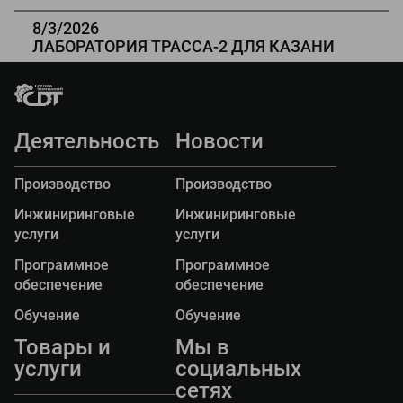
проведена отгрузка оборудования для разметки
дорог «Стрела ТП» Заказчику в г Дербенте.
8/3/2026
ЛАБОРАТОРИЯ ТРАССА-2 ДЛЯ КАЗАНИ
16 июля 2026 г. Государственный архитектурно -
строительный университет г. Казани получил
передвижную дорожную лабораторию
"ТРАССА-2" на базе автомобиля Газель Некст.
Деятельность
Новости
Производство
Производство
Инжиниринговые
Инжиниринговые
услуги
услуги
Программное
Программное
обеспечение
обеспечение
Обучение
Обучение
Товары и
Мы в
услуги
социальных
сетях