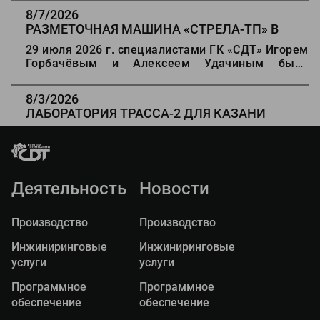
автомобильных дорог Казахстана".
8/7/2026
РАЗМЕТОЧНАЯ МАШИНА
«
СТРЕЛА-ТП
»
В
ДЕРБЕНТ
29 июля 2026 г. специалистами ГК «СДТ» Игорем
Горбачёвым и Алексеем Удачиным была
проведена отгрузка оборудования для разметки
дорог «Стрела ТП» Заказчику в г Дербенте.
8/3/2026
ЛАБОРАТОРИЯ ТРАССА-2 ДЛЯ КАЗАНИ
16 июля 2026 г. Государственный архитектурно -
строительный университет г. Казани получил
передвижную дорожную лабораторию
"ТРАССА-2" на базе автомобиля Газель Некст.
Деятельность
Новости
Производство
Производство
Инжиниринговые
Инжиниринговые
услуги
услуги
Программное
Программное
обеспечение
обеспечение