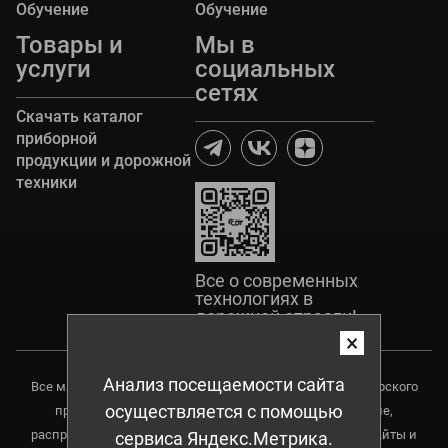
Обучение
Обучение
Товары и
Мы в
услуги
социальных
сетях
Скачать каталог
приборной
продукции и дорожной
техники
Все о современных
технологиях в
дорожной отрасли!
×
Анализ посещаемости сайта
Все материалы данного сайта являются объектами авторского
осуществляется с помощью
права, в том числе дизайн. Запрещается копирование,
распространение (в том числе копирования на другие сайты и
сервиса Яндекс.Метрика.