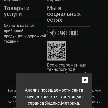
Товары и
Мы в
услуги
социальных
сетях
Скачать каталог
приборной
продукции и дорожной
техники
Все о современных
технологиях в
дорожной отрасли!
×
Анализ посещаемости сайта
Все материалы данного сайта являются объектами авторского
осуществляется с помощью
права, в том числе дизайн. Запрещается копирование,
распространение (в том числе копирования на другие сайты и
сервиса Яндекс.Метрика.
ресурсы в Интернете) или любое иное использование