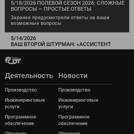
5/18/2026
ПОЛЕВОЙ СЕЗОН 2026: СЛОЖНЫЕ
надёжность и стабильность работы,
ВОПРОСЫ — ПРОСТЫЕ ОТВЕТЫ
модернизировали архитектуру ПО,
оптимизировали опрос датчиков и провели
Заранее предусмотрели ответы на ваши
комплексное тестирование, чтобы вы могли
возможные вопросы
уверенно использовать систему в новом
полевом сезоне.
5/14/2026
ВАШ ВТОРОЙ ШТУРМАН: «АССИСТЕНТ
Х2
ВОДИТЕЛЯ» ОТ ПИК «ДОРОГА-ПРО
»
«Ассистент водителя» — это
специализированное мобильное приложение,
созданное для водителей передвижных
дорожных лабораторий модификации
Деятельность
Новости
«Трасса-2».
Производство
Производство
Инжиниринговые
Инжиниринговые
услуги
услуги
Программное
Программное
обеспечение
обеспечение
Обучение
Обучение