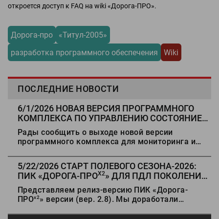
откроется доступ к FAQ на wiki «Дорога-ПРО».
Дорога-про
«Титул-2005»
разработка программного обеспечения
Wiki
ПОСЛЕДНИЕ НОВОСТИ
6/1/2026
НОВАЯ ВЕРСИЯ ПРОГРАММНОГО
КОМПЛЕКСА ПО УПРАВЛЕНИЮ СОСТОЯНИЕМ
АВТОМОБИЛЬНЫХ ДОРОГ И
Рады сообщить о выходе новой версии
ИСКУССТВЕННЫХ СООРУЖЕНИЙ «ТИТУЛ-
программного комплекса для мониторинга и
ПРО» (№144)
управления состоянием автомобильных дорог и
искусственных сооружений «Титул-ПРО» (версия
5/22/2026
СТАРТ ПОЛЕВОГО СЕЗОНА-2026:
№144).
X2
ПИК «ДОРОГА-ПРО
» ДЛЯ ПДЛ ПОКОЛЕНИЯ
«ТРАССА-2»
Представляем релиз-версию ПИК «Дорога-
x2
ПРО
» версии (вер. 2.8). Мы доработали
функционал под актуальные задачи
диагностики и паспортизации дорог, повысили