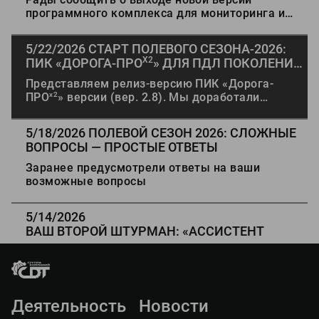
ИСКУССТВЕННЫХ СООРУЖЕНИЙ «ТИТУЛ-
программного комплекса для мониторинга и
ПРО» (№144)
управления состоянием автомобильных дорог и
искусственных сооружений «Титул-ПРО» (версия
5/22/2026
СТАРТ ПОЛЕВОГО СЕЗОНА-2026:
№144).
X2
ПИК «ДОРОГА-ПРО
» ДЛЯ ПДЛ ПОКОЛЕНИЯ
«ТРАССА-2»
Представляем релиз-версию ПИК «Дорога-
x2
ПРО
» версии (вер. 2.8). Мы доработали
функционал под актуальные задачи
диагностики и паспортизации дорог, повысили
5/18/2026
ПОЛЕВОЙ СЕЗОН 2026: СЛОЖНЫЕ
надёжность и стабильность работы,
ВОПРОСЫ — ПРОСТЫЕ ОТВЕТЫ
модернизировали архитектуру ПО,
оптимизировали опрос датчиков и провели
Заранее предусмотрели ответы на ваши
комплексное тестирование, чтобы вы могли
возможные вопросы
уверенно использовать систему в новом
полевом сезоне.
5/14/2026
ВАШ ВТОРОЙ ШТУРМАН: «АССИСТЕНТ
Х2
ВОДИТЕЛЯ» ОТ ПИК «ДОРОГА-ПРО
»
«Ассистент водителя» — это
специализированное мобильное приложение,
созданное для водителей передвижных
дорожных лабораторий модификации
Деятельность
Новости
«Трасса-2».