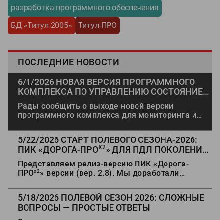
разработка программного обеспечения
БД «Титул-2005»
Титул-ПРО
ПОСЛЕДНИЕ НОВОСТИ
6/1/2026
НОВАЯ ВЕРСИЯ ПРОГРАММНОГО
КОМПЛЕКСА ПО УПРАВЛЕНИЮ СОСТОЯНИЕМ
АВТОМОБИЛЬНЫХ ДОРОГ И
Рады сообщить о выходе новой версии
ИСКУССТВЕННЫХ СООРУЖЕНИЙ «ТИТУЛ-
программного комплекса для мониторинга и
ПРО» (№144)
управления состоянием автомобильных дорог и
искусственных сооружений «Титул-ПРО» (версия
5/22/2026
СТАРТ ПОЛЕВОГО СЕЗОНА-2026:
№144).
X2
ПИК «ДОРОГА-ПРО
» ДЛЯ ПДЛ ПОКОЛЕНИЯ
«ТРАССА-2»
Представляем релиз-версию ПИК «Дорога-
x2
ПРО
» версии (вер. 2.8). Мы доработали
функционал под актуальные задачи
диагностики и паспортизации дорог, повысили
5/18/2026
ПОЛЕВОЙ СЕЗОН 2026: СЛОЖНЫЕ
надёжность и стабильность работы,
ВОПРОСЫ — ПРОСТЫЕ ОТВЕТЫ
модернизировали архитектуру ПО,
оптимизировали опрос датчиков и провели