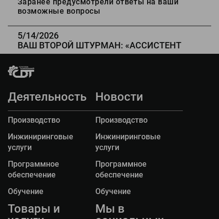
Заранее предусмотрели ответы на ваши
комплексное тестирование, чтобы вы могли
возможные вопросы
уверенно использовать систему в новом
полевом сезоне.
5/14/2026
ВАШ ВТОРОЙ ШТУРМАН: «АССИСТЕНТ
Х2
ВОДИТЕЛЯ» ОТ ПИК «ДОРОГА-ПРО
»
«Ассистент водителя» — это
специализированное мобильное приложение,
созданное для водителей передвижных
дорожных лабораторий модификации
Деятельность
Новости
«Трасса-2».
Производство
Производство
Инжиниринговые
Инжиниринговые
услуги
услуги
Программное
Программное
обеспечение
обеспечение
Обучение
Обучение
Товары и
Мы в