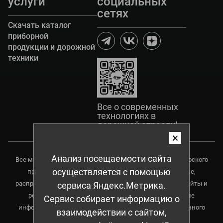
услуги
социальных
сетях
Скачать каталог
приборной
продукции и дорожной
техники
Все о современных
технологиях в
дорожной отрасли!
×
Анализ посещаемости сайта
Все материалы данного сайта являются объектами авторского
осуществляется с помощью
права, в том числе дизайн. Запрещается копирование,
распространение (в том числе копирования на другие сайты и
сервиса Яндекс.Метрика.
ресурсы в Интернете) или любое иное использование
Сервис собирает информацию о
информации и объектов без предварительного письменного
взаимодействии с сайтом,
согласия правообладателя.