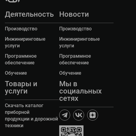
передвижную дорожную лабораторию
"ТРАССА-2" на базе автомобиля Газель Некст.
Деятельность
Новости
Производство
Производство
Инжиниринговые
Инжиниринговые
услуги
услуги
Программное
Программное
обеспечение
обеспечение
Обучение
Обучение
Товары и
Мы в
услуги
социальных
сетях
Скачать каталог
приборной
продукции и дорожной
техники