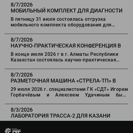
8/7/2026
МОБИЛЬНЫЙ КОМПЛЕКТ ДЛЯ ДИАГНОСТИ
ДОРОГ В СТАВРОПОЛЬ
В пятницу 31 июля состоялась отгрузка
мобильного комплекта оборудования для
диагностики автомобильных дорог в г.
Ставрополь.
8/7/2026
НАУЧНО-ПРАКТИЧЕСКАЯ КОНФЕРЕНЦИЯ В
АЛМАТЫ
В конце июля 2026 г в г. Алматы Республики
Казахстан состоялась научно-практическая
конференция "Состояние, проблемы и развитие
автомобильных дорог Казахстана".
8/7/2026
РАЗМЕТОЧНАЯ МАШИНА
«
СТРЕЛА-ТП
»
В
ДЕРБЕНТ
29 июля 2026 г. специалистами ГК «СДТ» Игорем
Горбачёвым и Алексеем Удачиным была
проведена отгрузка оборудования для разметки
дорог «Стрела ТП» Заказчику в г Дербенте.
8/3/2026
ЛАБОРАТОРИЯ ТРАССА-2 ДЛЯ КАЗАНИ
16 июля 2026 г. Государственный архитектурно -
строительный университет г. Казани получил