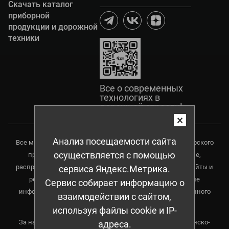
Скачать каталог
приборной
продукции и дорожной
техники
Все о современных
технологиях в
дорожной отрасли!
×
Анализ посещаемости сайта
Все материалы данного сайта являются объектами авторского
осуществляется с помощью
права, в том числе дизайн. Запрещается копирование,
распространение (в том числе копирования на другие сайты и
сервиса Яндекс.Метрика.
ресурсы в Интернете) или любое иное использование
Сервис собирает информацию о
информации и объектов без предварительного письменного
взаимодействии с сайтом,
согласия правообладателя.
используя файлы cookie и IP-
За нарушение авторского права предусмотрена гражданско-
адреса.