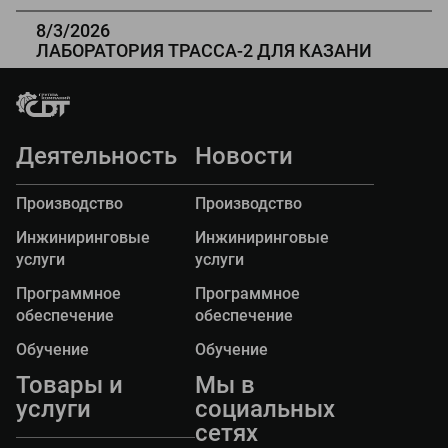
дорог «Стрела ТП» Заказчику в г Дербенте.
8/3/2026
ЛАБОРАТОРИЯ ТРАССА-2 ДЛЯ КАЗАНИ
16 июля 2026 г. Государственный архитектурно -
строительный университет г. Казани получил
передвижную дорожную лабораторию
"ТРАССА-2" на базе автомобиля Газель Некст.
Деятельность
Новости
Производство
Производство
Инжиниринговые
Инжиниринговые
услуги
услуги
Программное
Программное
обеспечение
обеспечение
Обучение
Обучение
Товары и
Мы в
услуги
социальных
сетях