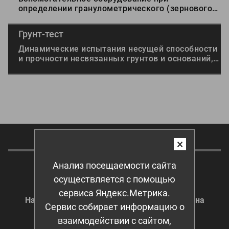
определении гранулометрического (зернового)
состава минеральных веществ — щебня, гравия,
грунта, песка. Оборудован таймером,
Грунт-тест
позволяющим устанавливать время его работы.
Оборудован таймером, позволяющим
Динамические испытания несущей способности
устанавливать время его работы.
и прочности несвязанных грунтов и оснований,
щебеночных и гравийных покрытий.
Наши контакты
×
Анализ посещаемости сайта
Остались вопросы?
осуществляется с помощью
Закажите звонок!
сервиса Яндекс.Метрика.
Наш менеджер свяжется с Вами и ответит на
Сервис собирает информацию о
интереcующие вопросы
взаимодействии с сайтом,