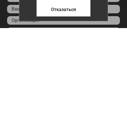
Отказаться
*Поля, необходимые для заполнения
Я ознакомился с
политикой конфиденциальности
данных
Я согласен на
обработку персональных данных
Заказать звонок