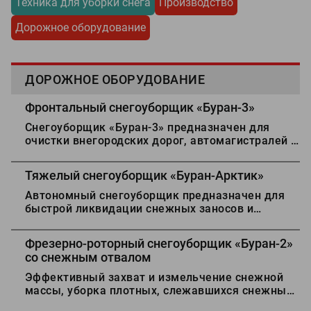
Техника для уборки снега
Производство
Дорожное оборудование
ДОРОЖНОЕ ОБОРУДОВАНИЕ
Фронтальный снегоуборщик «Буран-3»
Снегоуборщик «Буран-3» предназначен для
очистки внегородских дорог, автомагистралей и
улиц населенных пунктов от слежавшегося и
свежевыпавшего снега, а также удаления
Тяжелый снегоуборщик «Буран-Арктик»
снежных валов с дорог, образовавшихся при
работе бульдозеров и плужных
Автономный снегоуборщик предназначен для
снегоочистителей.
быстрой ликвидации снежных заносов и
обеспечения движения в условиях повышенной
снегозаносимости автомобильных дорог.
Фрезерно-роторный снегоуборщик «Буран-2»
со снежным отвалом
Эффективный захват и измельчение снежной
массы, уборка плотных, слежавшихся снежных
валов в условиях населенного пункта, дорогах и