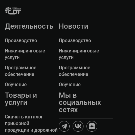
ГК "Современные дорожные технологии"
приняла участие в заседании Совета
директоров Ассоциации «РАДОР» 17 июня
2026г. в Москве.
Деятельность
Новости
Производство
Производство
Инжиниринговые
Инжиниринговые
услуги
услуги
Программное
Программное
обеспечение
обеспечение
Обучение
Обучение
Товары и
Мы в
услуги
социальных
сетях
Скачать каталог
приборной
продукции и дорожной