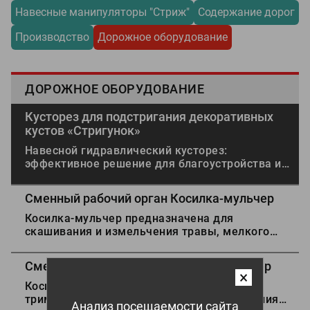
Навесные манипуляторы "Стриж"
Содержание дорог
Производство
Дорожное оборудование
ДОРОЖНОЕ ОБОРУДОВАНИЕ
Кусторез для подстригания декоративных
кустов «Стригунок»
Навесной гидравлический кусторез:
эффективное решение для благоустройства и
коммунального хозяйства
Сменный рабочий орган Косилка-мульчер
Косилка-мульчер предназначена для
скашивания и измельчения травы, мелкого
кустарника, формирования крон деревьев,
идеально подходит для содержания
Сменный рабочий орган Косилка-спиннер
автомобильных дорог в труднодоступных
×
местах, в том числе и за барьерными
Косилка-спиннер с тремя головками-
ограждениями.
триммерами предназначена для скашивания
Анализ посещаемости сайта